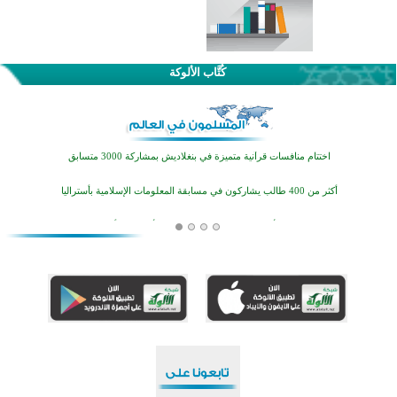
كُتَّاب الألوكة
اختتام الدورة التاسعة لمسابقة حفظ وتلاوة القرآن الكريم في أزناكاييف
تيسليتش تختتم برنامجا تعليميا لتعزيز القيم وبناء الشخصية للشباب المسلمين
اختتام منافسات قرآنية متميزة في بنغلاديش بمشاركة 3000 متسابق
أكثر من 400 طالب يشاركون في مسابقة المعلومات الإسلامية بأستراليا
افتتاح تاريخي لأول مسجد في بلييفليا بالجبل الأسود منذ أكثر من قرن
منطقة ريبوفسي تحتفل بميلاد مسجد جديد في أجواء إيمانية مميزة
أكبر مشروع إسلامي في ريف أستراليا يفتتح أبوابه بعد سنوات من العمل والعطاء
القرآن والتربية في صدارة البرامج الصيفية للمسلمين في بينزا وساراتوف وموردوفيا هذا العام
اختتام الدورة التاسعة لمسابقة حفظ وتلاوة القرآن الكريم في أزناكاييف