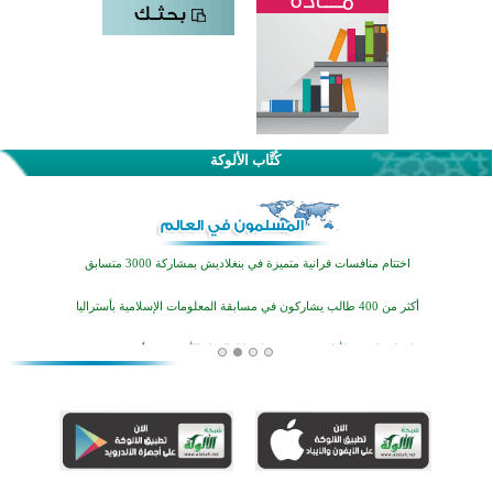
اختتام الدورة التاسعة لمسابقة حفظ وتلاوة القرآن الكريم في أزناكاييف
كُتَّاب الألوكة
تيسليتش تختتم برنامجا تعليميا لتعزيز القيم وبناء الشخصية للشباب المسلمين
اختتام منافسات قرآنية متميزة في بنغلاديش بمشاركة 3000 متسابق
أكثر من 400 طالب يشاركون في مسابقة المعلومات الإسلامية بأستراليا
افتتاح تاريخي لأول مسجد في بلييفليا بالجبل الأسود منذ أكثر من قرن
منطقة ريبوفسي تحتفل بميلاد مسجد جديد في أجواء إيمانية مميزة
أكبر مشروع إسلامي في ريف أستراليا يفتتح أبوابه بعد سنوات من العمل والعطاء
القرآن والتربية في صدارة البرامج الصيفية للمسلمين في بينزا وساراتوف وموردوفيا هذا العام
اختتام الدورة التاسعة لمسابقة حفظ وتلاوة القرآن الكريم في أزناكاييف