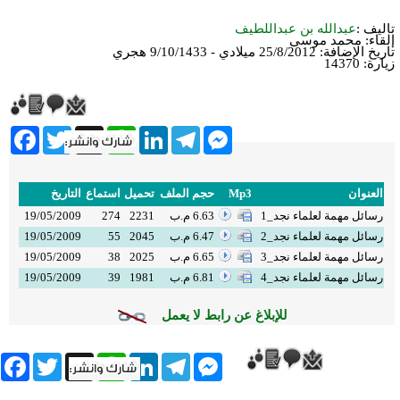
تأليف :
عبدالله بن عبداللطيف
إلقاء:
محمد موسى
تاريخ الإضافة:
25/8/2012 ميلادي - 9/10/1433 هجري
زيارة: 14370
cebook
Twitter
WhatsApp
X
LinkedIn
Telegram
Messenger
العنوان
Mp3
حجم الملف
تحميل
استماع
التاريخ
رسائل مهمة لعلماء نجد_1
6.63 م.ب
2231
274
19/05/2009
رسائل مهمة لعلماء نجد_2
6.47 م.ب
2045
55
19/05/2009
رسائل مهمة لعلماء نجد_3
6.65 م.ب
2025
38
19/05/2009
رسائل مهمة لعلماء نجد_4
6.81 م.ب
1981
39
19/05/2009
للإبلاغ عن رابط لا يعمل
book
Twitter
WhatsApp
X
LinkedIn
Telegram
Messenger