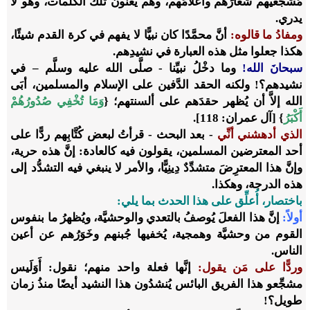
مُشجِّعيهم شعارَهم وأعلامَهم، وهم يُغَنُّون تلك الكلمات، وهو لا
يدري.
ومفادُ ما قالوه:
أنَّ محمَّدًا كان نبيًّا لا يفهم في كرة القدم شيئًا،
هكذا جعلوا مثل هذه العبارة في نشيدِهم.
سبحانَ الله!
وما دخْلُ نبيِّنا - صلَّى الله عليه وسلَّم – في
نشيدهم؟! ولكنه الحقد الدَّفين على الإسلام والمسلمين، أبَى
الله إلاَّ أن يُظهر حقدَهم على ألسنتهم؛ {
وَمَا تُخْفِي صُدُورُهُمْ
أَكْبَرُ
} [آل عمران: 118].
الذي أدهشني أنِّي
- بعد البحث - قرأتُ لبعض كُتَّابِهم ردًّا على
أحد المعترضين المسلمين، يقولون فيه كالعادة: إنَّ هذه حرية،
وإنَّ هذا المعترِضَ متشدِّدٌ دِينِيًّا، والأمر لا ينبغي فيه التشدُّد إلى
هذه الدرجة، وهكذا.
باختصار، أُعلِّق على هذا الحدث بما يلي:
أولاً:
إنَّ هذا الفعلَ يُوصفُ بالتعدي والوحشيَّة، ويُظهرُ ما بنفوس
القوم من وحشيَّة وهمجية، يُخفيها جُبنهم وخَوَرُهم عن أعين
الناس.
وردًّا على مَن يقول:
إنَّها فعلة واحد منهم؛ نقول: أَوَلَيس
مشجِّعو هذا الفريق البائس يُنشدُون هذا النشيد أيضًا منذُ زمان
طويل؟!