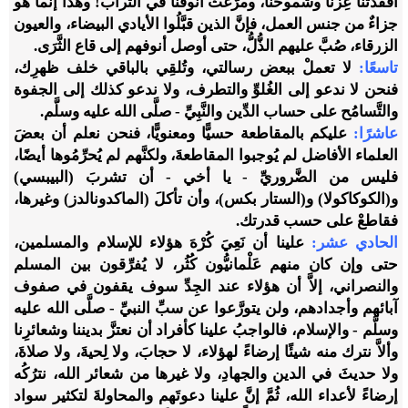
أفقدتنا عِزَّنا وشموخَنا، ومرَّغتْ أنوفَنا في التراب! وهذا إنَّما هو
جزاءٌ من جنس العمل، فإنَّ الذين قبَّلُوا الأيادي البيضاء، والعيون
الزرقاء، صُبَّ عليهم الذُّلُّ، حتى أوصل أنوفهم إلى قاع الثَّرَى.
تاسعًا:
لا تعملْ ببعض رسالتي، وتُلقِي بالباقي خلف ظهرِك،
فنحن لا ندعو إلى الغُلوِّ والتطرف، ولا ندعو كذلك إلى الجفوة
والتَّسامُح على حساب الدِّين والنَّبِيِّ - صلَّى الله عليه وسلَّم.
عاشرًا:
عليكم بالمقاطعة حسيًّا ومعنويًّا، فنحن نعلم أن بعضَ
العلماء الأفاضل لم يُوجبوا المقاطعةَ، ولكنَّهم لم يُحرِّمُوها أيضًا،
فليس من الضَّروريِّ - يا أخي - أن تشربَ (البيبسي)
و(الكوكاكولا) و(الستار بكس)، وأن تأكلَ (الماكدونالدز) وغيرها،
فقاطعْ على حسب قدرتك.
الحادي عشر:
علينا أن نَعِيَ كُرْهَ هؤلاء للإسلام والمسلمين،
حتى وإن كان منهم عَلْمانيُّون كُثُر، لا يُفرِّقون بين المسلم
والنصراني، إلاَّ أن هؤلاء عند الجِدِّ سوف يقفون في صفوف
آبائهم وأجدادهم، ولن يتورَّعوا عن سبِّ النبيِّ - صلَّى الله عليه
وسلَّم - والإسلام، فالواجبُ علينا كأفراد أن نعتزَّ بديننا وشعائرِنا
وألاَّ نترك منه شيئًا إرضاءً لهؤلاء، لا حجابَ، ولا لِحيةَ، ولا صلاةَ،
ولا حديثَ في الدين والجهادِ، ولا غيرها من شعائر الله، نترُكُه
إرضاءً لأعداء الله، ثُمَّ إنَّ علينا دعوتَهم والمحاولةَ لتكثير سواد