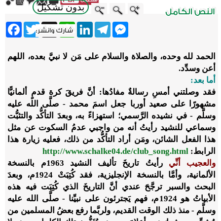
بدون تشكيل
ebook
Twitter
WhatsApp
X
LinkedIn
Telegram
Messenger
الحمد لله وحده، والصلاة والسلام على مَن لا نبيَّ بعده، اللهم
أعن وسدِّد.
أما بعد:
فقد وصلتني أمسِ رسالةٌ مفادُها: أنَّ فريقَ كرة قدمٍ ألمانيًّا
مشهورًا على صعيد أوربا جعل اسمَ محمد - صلَّى الله عليه
وسلَّم - في نشيده الرَّسمي؛ استهزاءً به، وبعدَ التأكُّد والتثبُّت
وسماعي للنشيد رأيتُ أنه من واجبي عدمُ السكوت عن مثل
هذا الفعل الشائن، ومَن أراد التأكُّد من ذلك، فعليه زيارة هذا
الرابط:
http://www.schalke04.de/club_song.html
والعجيب أنِّي
رأيتُ تاريخَ تأليف النشيد 1963م بالنسخة
الألمانية، وأمَّا بالنسخة الإنجليزية، فقد كُتِبَتْ 1924م، وبعدَ
البحث والسبر ترجَّحَ عندي أنَّ التاريخَ الذي كُتِبَت فيه هذه
الأبياتُ هو 1924م، فهم يَجترئون على نبيِّنا - صلَّى الله عليه
وسلَّم - منذ ذلك الوقت القديم، ولربَّما رفع بعضُ المسلمين من