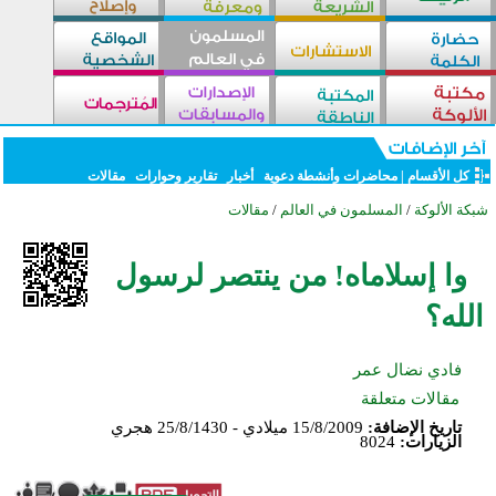
كل الأقسام
|
محاضرات وأنشطة دعوية
أخبار
تقارير وحوارات
مقالات
شبكة الألوكة
/
المسلمون في العالم
/
مقالات
وا إسلاماه! من ينتصر لرسول
الله؟
فادي نضال عمر
مقالات متعلقة
تاريخ الإضافة:
15/8/2009 ميلادي - 25/8/1430 هجري
الزيارات:
8024