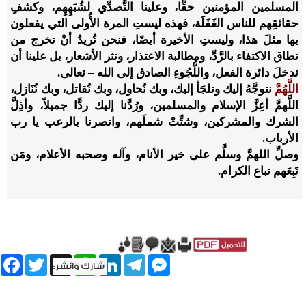
المسلمين المؤمنين حقًّا، وعلينا التَّصدِّي لشُبَهِهِم، وكشفِ
حقائقِهم للناس الغَفَلَة، فهذه ليستِ المرة الأُولى التي يفعلون
بها مثلَ هذا، وليستِ الأخيرة أيضًا، فنحن نُريدُ أنْ نخرج من
نطاق الاكتفاء بالرَّدِّ، ومطالبة الاعتذار، ونثر الأشعار، بل علينا أن
ندخلَ دائرة الفعل، واللُّجُوءِ الصادق إلى الله – تعالى.
اللَّهُمَّ
نتوجَّهُ إليك ونلجَأ إليك، وبك نُحاول، وبك نُقاتل، وبك نُنَازل،
اللَّهمَّ أعِزَّ الإسلام والمسلمين، ورُدَّنا إليك ردًّا جميلاً، وأذِلَّ
الشرك والمشركين، وشتِّتْ شملَهم، وانصرنا بالرعب يا رب
الأرباب.
وصلِّ اللهمَّ وسلَّم على خير الأنام، وآله وصحبه الأعلام، ومَن
تَبِعَهم تباع الكرام.
book
Twitter
WhatsApp
X
LinkedIn
Telegram
Messenger