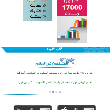
القرآن والتربية في صدارة البرامج الصيفية للمسلمين في بينزا وساراتوف وموردوفيا هذا العام
اختتام الدورة التاسعة لمسابقة حفظ وتلاوة القرآن الكريم في أزناكاييف
كُتَّاب الألوكة
أكثر من 100 شخص يتعرفون على الإسلام خلال يوم المسجد المفتوح في ميلفيل
اختتام منافسات قرآنية متميزة في بنغلاديش بمشاركة 3000 متسابق
أكثر من 400 طالب يشاركون في مسابقة المعلومات الإسلامية بأستراليا
افتتاح تاريخي لأول مسجد في بلييفليا بالجبل الأسود منذ أكثر من قرن
منطقة ريبوفسي تحتفل بميلاد مسجد جديد في أجواء إيمانية مميزة
أكبر مشروع إسلامي في ريف أستراليا يفتتح أبوابه بعد سنوات من العمل والعطاء