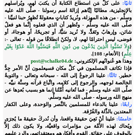
ثانيًا:
على كلِّ مَن استطاع الكتابةَ أن يكتبَ لهم، ويُراسلهم
بالإنجليزية، مطالبًا إيَّاهم إزالةَ اسم رسولنا - صلَّى الله عليه
وسلَّم - من هذه المهزلة، ونُريدُ كتاباتٍ معقولةً تُظهِرُ حبنا لنبيِّنا -
صلَّى الله عليه وسلَّم - وتُظهر أن الذي فعلوه إنَّما هو فعلٌ
شائن، وإرهابٌ وتَعَدٍّ، ولا نُريد سَبًّا، أو تجريحًا، أو هوجاءَ، أو
فوضى، ليس احترامًا لهم، لا، ولكنْ انطلاقًا من قوله - تعالى -:
{
وَلاَ تَسُبُّوا الَّذِينَ يَدْعُونَ مِن دُونِ اللَّهِ فَيَسُبُّوا اللَّهَ عَدْوًا بِغَيْرِ
عِلْمٍ
} [الأنعام: 108].
وهذا هو عُنوانُهم الإلكتروني:
post@schalke04.de
فإذا تكاتف المسلمون في كلِّ مكان فسيعلمون أنَّ الأمر جِدُّ
خطير.
ثالثًا:
علينا الرجوعُ إلى الله - سبحانه وتعالى - والتوبةُ
الخالصة لوجهه، والرجوع إلى كلامه، واتِّباع قرآنه وسنَّة نبيِّه -
صلَّى الله عليه وسلَّم - فما تُعانيه أُمَّتُنا إنما هو بسبب بُعدِها عن
منهج الله ورسوله - صلَّى الله عليه وسلَّم.
رابعًا:
علينا بالدعاء للمسلمين بالنَّصر والوَحدة، وعلى الكفار
المعتدين بالذِّلة والفُرْقة.
خامسًا:
علينا أنْ نَعِيَ حقيقةَ واقعنا، وأن نُدركَ حقيقةَ ما يُجرَى
ويُحاك لهذه الأُمَّة من مؤامرات واقعيَّة، ولا يكون ذلك إلاَّ
بالوقوف على حقائق القوم وأفكارِهم ومعتقداتِهم، والرد عليهم