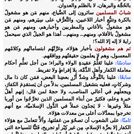
بالحُجَّة والبرهان، لا بالظلم والعدوان.
شبابُ المسلمين
سائرون إلى الضَّياع، منهم مَن هو مشغولٌ
بالكرة وتتبُّعِ أخبار اللاعبين، والتَّعرُّفِ على سِيَرهم، ومنهم مَن
هو مشغولٌ بالأغاني والمطربين وأخبارهم، ومنهم مَن هو
مشغولٌ بالأفلام، ومنهم... ومنهم... أهذا هو الجيلُ الذي سيحملُ
رايةَ لا إله إلا الله؟!
ثم هم مشغولون
بأخبار هؤلاء، وغرَّتْهُم ابتساماتُهم وكلامُهم
المعسول، وهم لا يعلمون حقيقتُهم وواقعُهم.
سادسًا:
علينا تَعَلُّمُ عقيدةِ الولاء والبراء؛ من أجل تعلُّمِ أحكام
معاملة الكفار وأهلِ الذِّمَّة، بلا إفراطٍ ولا تفريط.
سابعًا:
علينا بالتَّوحُّد وشدِّ أَزْرِ بعضِنا البعض، فمَن كان ذا مال
وشركاتٍ، فعليه بتشغيل المسلمين، بدلاً من أن يَستقدِمَ الكفارَ،
ويجعلَهم في أعالي المناصب، ولا حجةَ لمن قال: إنهم أهلُ
خبرة وعلم، فكثيرٌ من أبناء المسلمين الذين تخرَّجُوا من أوربا
مثلاً وغيرها - لا يَجدُون عملاً في الدُّول الإسلاميَّة، مع أنهم
تخرجوا بمعدَّلات أعلى من معدلات هؤلاء.
ثامنًا:
على الشعوب أن تصحُوَ من غفلتها، وألاَّ تتعاملَ مع هؤلاء
الكفار إلا بعزَّة الإسلام، مِن غير كِبْر أو تجريح، فَتَبًّا للسياحة التي