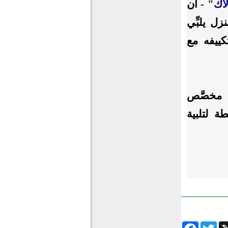
اك
" - أن
زل يلبِّي
كييفه مع
 مخصَّص
ة لتلبية
Facebook
Twitter
Wha