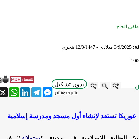
فى الحاج
فة:
3/9/2025 ميلادي - 12/3/1447 هجري
190
بدون تشكيل
atsApp
X
LinkedIn
Telegram
Messenger
غوريكا تستعد لإنشاء أول مسجد ومدرسة إسلامية
ُ الجالية الإسلامية في مدينة "
ستولاك
" في