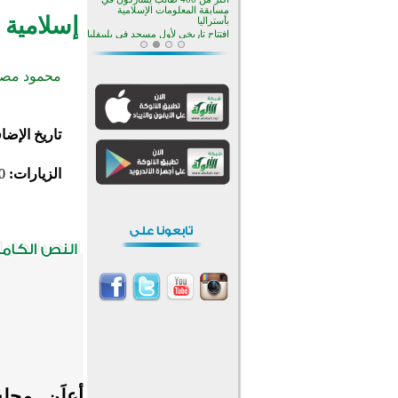
منطقة ريبوفسي تحتفل بميلاد
إسلامية
مسجد جديد في أجواء إيمانية مميزة
أكبر مشروع إسلامي في ريف
أستراليا يفتتح أبوابه بعد سنوات من
العمل والعطاء
محمود مصط
القرآن والتربية في صدارة البرامج
الصيفية للمسلمين في بينزا
وساراتوف وموردوفيا هذا العام
اختتام الدورة التاسعة لمسابقة حفظ
وتلاوة القرآن الكريم في أزناكاييف
تاريخ الإضا
تيسليتش تختتم برنامجا تعليميا لتعزيز
القيم وبناء الشخصية للشباب
المسلمين
الزيارات:
0
اختتام منافسات قرآنية متميزة في
بنغلاديش بمشاركة 3000 متسابق
أكثر من 400 طالب يشاركون في
مسابقة المعلومات الإسلامية
بأستراليا
أعلَن مجلس