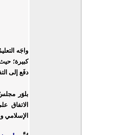
واجَه التعل
كبيرة؛ حيث 
دفَع إلى الت
بلوَر مجلسُ
الاتفاق على
الإسلامي وا