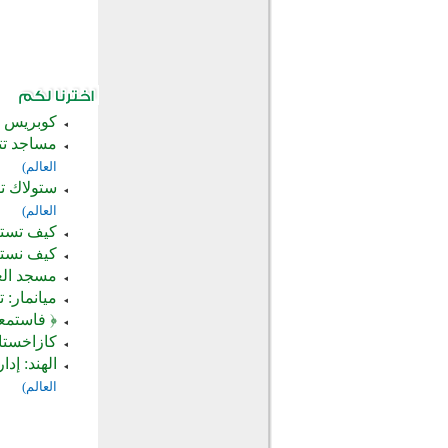
كوبريس تستعد 
مساجد تت
العالم)
ستولاك تس
العالم)
كيف تستع
كيف نستع
مسجد الع
ميانمار: 
﴿ فاستمعو
كازاخستان تستعد لاف
الهند: إ
العالم)