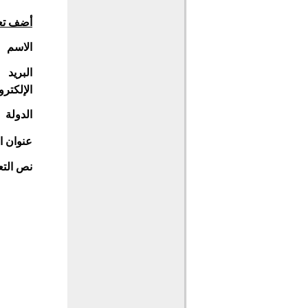
أضف تع
الاسم
البريد
الإلكترو
الدولة
عنوان ا
نص التع