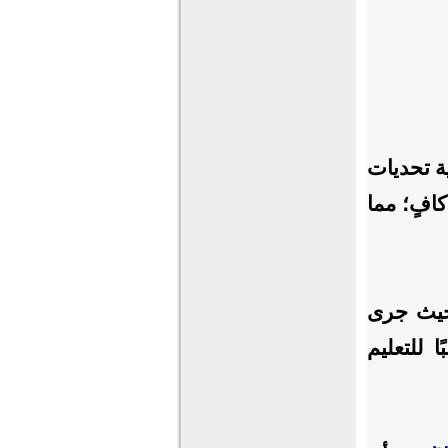
ية تحديات
افٍ؛ مما
 حيث جرى
 للتعليم