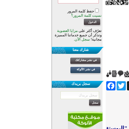
حفظ كلمة المرور
نسيت كلمة المرور؟
تعرّف أكثر على
مزايا العضوية
وتذكر أن جميع خدماتنا المميزة
مجانية!
سجل الآن
.
شارك معنا
في نشر مشاركتك
في نشر الألوكة
Facebook
Twitter
Wh
سجل بريدك
"البوسنة