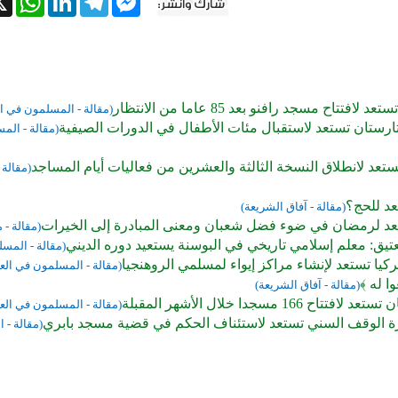
لافتتاح مسجد رافنو بعد 85 عاما من الانتظار
(مقالة - المسلمون في ال
ارستان تستعد لاستقبال مئات الأطفال في الدورات الصيفية
(مقالة - ال
تعد لانطلاق النسخة الثالثة والعشرين من فعاليات أيام المساجد
(مقالة
د للحج؟
(مقالة - آفاق الشريعة)
د لرمضان في ضوء فضل شعبان ومعنى المبادرة إلى الخيرات
(مقالة -
تيق: معلم إسلامي تاريخي في البوسنة يستعيد دوره الديني
(مقالة - المسل
تركيا تستعد لإنشاء مراكز إيواء لمسلمي الروهنجيا
(مقالة - المسلمون في العا
ا له ﴾
(مقالة - آفاق الشريعة)
تتاح 166 مسجدا خلال الأشهر المقبلة
(مقالة - المسلمون في العا
دارة الوقف السني تستعد لاستئناف الحكم في قضية مسجد بابري
(مقالة -