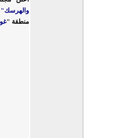
والهرسك"
-
منطقة "
غور