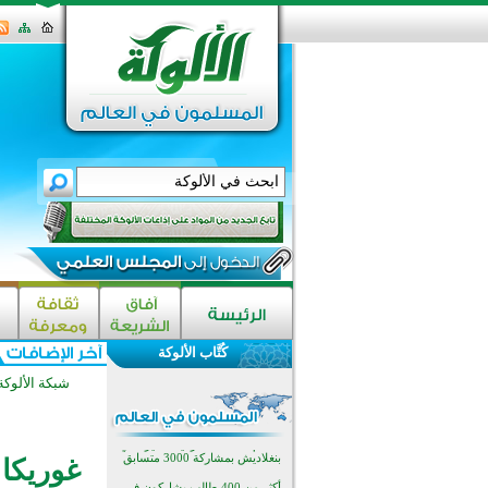
اختتام الدورة التاسعة لمسابقة حفظ
وتلاوة القرآن الكريم في أزناكاييف
تيسليتش تختتم برنامجا تعليميا لتعزيز
القيم وبناء الشخصية للشباب
كُتَّاب الألوكة
المسلمين
اختتام منافسات قرآنية متميزة في
شبكة الألوكة
بنغلاديش بمشاركة 3000 متسابق
أكثر من 400 طالب يشاركون في
مسابقة المعلومات الإسلامية
بأستراليا
افتتاح تاريخي لأول مسجد في بلييفليا
غوريكا
بالجبل الأسود منذ أكثر من قرن