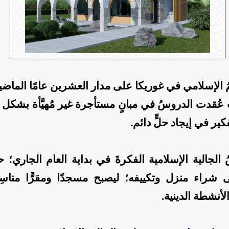
يمُ الإسلامي في غوريكا على مدار العشرين عامًا الماض
عُقدت الدروسُ في مبانٍ مستأجرة غير مُهيَّأة بشكل ك
فكير في إيجاد حلٍّ دائم.
 الجالية الإسلامية الفكرةَ في بداية العام الجاري؛
 شراء منزل وتكييفه؛ ليصبح مسجدًا ومقرًّا مناسِبًا
لأنشطة الدينية.