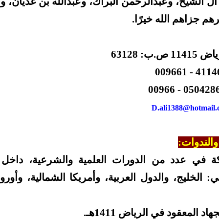
آل الشيخ، وعبدالرحمن البراك، وعبدالله بن غديان، وع
هم جزاهم الله خيرًا.
1141 ص.ب: 63128
4114654 - 
0504286933 -
D.ali1388@hotmail
والندوات:
ة في عدد من الدورات العلمية والشرعية، داخل ا
ي:
الخليج، والدول العربية، وأمريكا الشمالية، وأوروب
اد المعقود في الرياض 1411هـ.