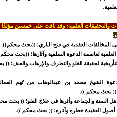
علمية.
ات والتحقيقات العلمية: وقد نافت على خمسين مؤلفًا وت
:
على المخالفات العقدية في فتح الباري؛ ((بحث محكم)).
العلمية لعاصمة الدعوة السلفية وآثارها؛ ((بحث محكم)
لتأريخية لحقيقة الغلو والتطرف والإرهاب والعنف؛ (( 
عوة الشيخ محمد بن عبدالوهاب مِن تُهم العمالة
(( بحث محكم )).
ل السنة والجماعة وأثرها في علاج الغلو؛ (( بحث محك
 أصول العقيدة خطره وآثاره؛ (( بحث محكم )).