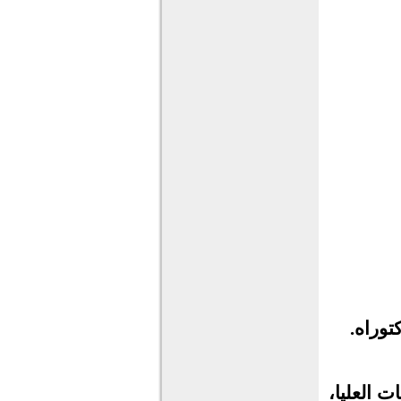
توراه.
ت العليا،