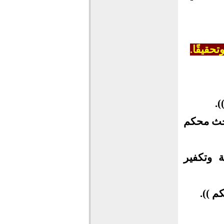
حقيقًا.
).
بحث محكم
 وتكفير
م )).