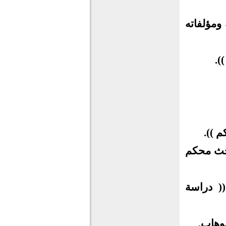
ومؤلفاته
).
م )).
بحث محكم
( دراسة
لوهاب.