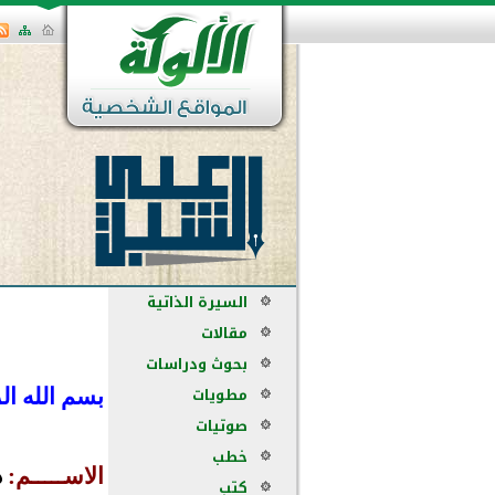
السيرة الذاتية
مقالات
بحوث ودراسات
مطويات
بسم الله ال
صوتيات
خطب
الاســـــم:
د
كتب