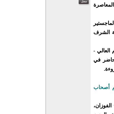
المعاصرة
ة في عام 1412هـ ودرجة الماجستير
از مع مرتبة الشرف
 العالي -
حاضر في
وءة.
هم أصحاب
الفوزان،