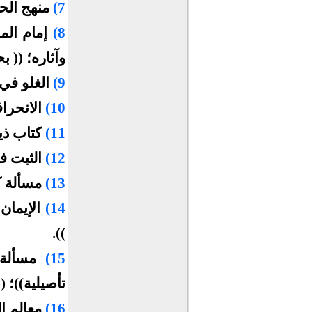
7)
منهج الح
8)
إمام الم
وآثاره؛ (( 
9)
الغلو في
10)
الانحراف
11)
كتاب ذي
12)
الثبت ف
13)
مسألة ك
14)
الإيمان
)).
15)
مسألة 
تأصيلية))؛ 
16)
معالم ا