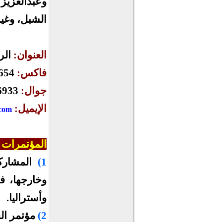
وعبدالعزيز 
الشبل، وغير
العنوان:
الرياض 5
فاكس:
009661
جوال:
 00966
الإيميل:
.com
المؤتمرات 
1)
المشارك
وخارجها، ف
وأستراليا.
2)
مؤتمر الجه