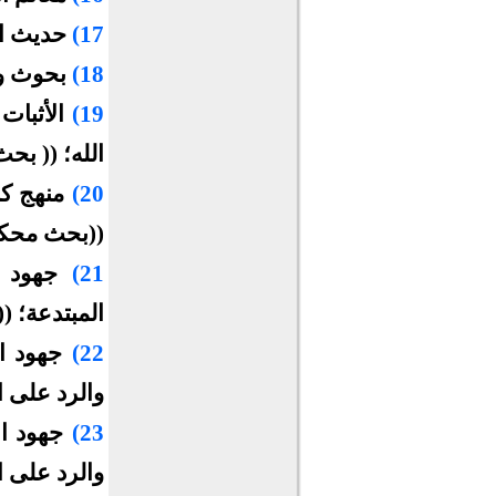
17)
حديث ال
18)
بحوث وم
19)
الأثبات
الله؛ (( بح
20)
منهج كب
((بحث محكم
21)
جهود 
المبتدعة؛ (
22)
والرد على ا
23)
والرد على ا