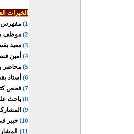
الخبرات الع
1)
مفهرس 
2)
موظف بع
3)
معيد بقسم
4)
أمين قسم
5)
محاضر بق
6)
أستاذ بقس
7)
فحص كتب
8)
باحث علم
9)
المشاركة
10)
خبير في
11)
المشارك