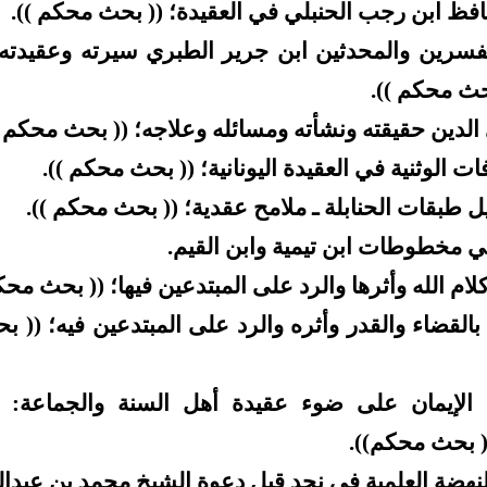
افظ ابن رجب الحنبلي في العقيدة؛ (( بحث محكم )).
فسرين والمحدثين ابن جرير الطبري سيرته وعقيدته 
بحث محكم )).
 الدين حقيقته ونشأته ومسائله وعلاجه؛ (( بحث محكم )
ات الوثنية في العقيدة اليونانية؛ (( بحث محكم )).
ل طبقات الحنابلة ـ ملامح عقدية؛ (( بحث محكم )).
ي مخطوطات ابن تيمية وابن القيم.
لام الله وأثرها والرد على المبتدعين فيها؛ (( بحث محك
 بالقضاء والقدر وأثره والرد على المبتدعين فيه؛ (( 
الإيمان على ضوء عقيدة أهل السنة والجماعة: (
(( بحث محكم)).
لنهضة العلمية في نجد قبل دعوة الشيخ محمد بن عبدا