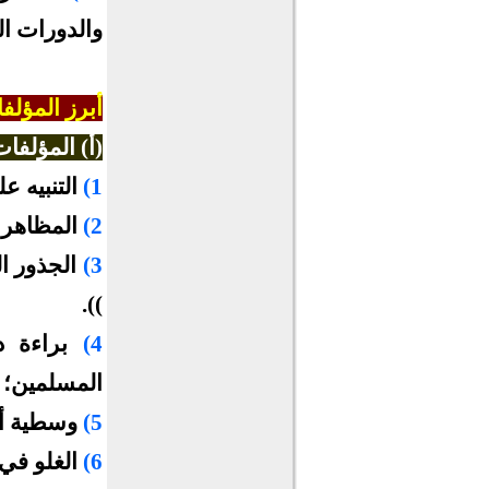
والدورات ال
أبرز المؤلف
(أ) المؤلفات
1)
التنبيه 
2)
المظاهر 
3)
الجذور ا
)).
4)
براءة د
المسلمين؛ 
5)
وسطية أه
6)
الغلو في