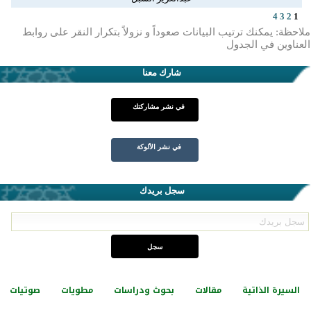
4
3
2
1
ملاحظة: يمكنك ترتيب البيانات صعوداً و نزولاً بتكرار النقر على روابط
العناوين في الجدول
شارك معنا
في نشر مشاركتك
في نشر الألوكة
سجل بريدك
السيرة الذاتية
مقالات
بحوث ودراسات
مطويات
صوتيات