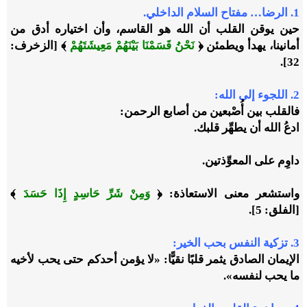
1. الرضا… مفتاح السلام الداخلي.
حين يوقن القلب أن الله هو القاسم، وأن اختياره أدق من
أمانينا، يهدأ ويطمئن ﴿
نَحْنُ قَسَمْنَا بَيْنَهُمْ مَعِيشَتَهُمْ
﴾ [الزخرف:
32].
2. اللجوء إلى الله:
فالقلب بين أُصْبعين من أصابع الرحمن:
ادعُ الله أن يطهِّر قلبك.
داوِم على المعوِّذتين.
واستشعر معنى الاستعاذة: ﴿
وَمِنْ شَرِّ حَاسِدٍ إِذَا حَسَدَ
﴾
[الفلق: 5].
3. تزكية النفس بحب الخير:
الإيمان الصادق يثمر قلبًا نقيًّا: «لا يؤمن أحدكم حتى يحب لأخيه
ما يحب لنفسه».