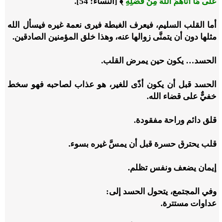
عَلَى مَا آتَاهُمُ اللَّهُ مِنْ فَضْلِهِ
﴾ [النساء: 54].
أما القلب السليم، فيعرف الغبطة فيرى نعمة غيره فيسأل الله
مثلها دون أن يتمنَّى زوالها عنه، وهذا خلق المؤمنين الصادقين.
الحسد… يكون حين يمرض القلب.
الحسد قبل أن يكون أذًى للغير، هو عذاب لصاحبه فهو سخط
خفيٌّ على قضاء الله.
قلق دائم وراحة مفقودة.
قلب يحترق حسرة قبل أن يمسَّ غيره بسوء.
إيمان يضعف ونفس تظلم.
وفي المجتمع، يتحول الحسد إلى:
عداوات مستترة.