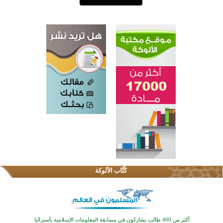
القرآن والتربية في صدارة البرامج الصيفية للمسلمين في بينزا وساراتوف وموردوفيا هذا العام
اختتام الدورة التاسعة لمسابقة حفظ وتلاوة القرآن الكريم في أزناكاييف
كُتَّاب الألوكة
أكثر من 100 شخص يتعرفون على الإسلام خلال يوم المسجد المفتوح في ميلفيل
اختتام منافسات قرآنية متميزة في بنغلاديش بمشاركة 3000 متسابق
أكثر من 400 طالب يشاركون في مسابقة المعلومات الإسلامية بأستراليا