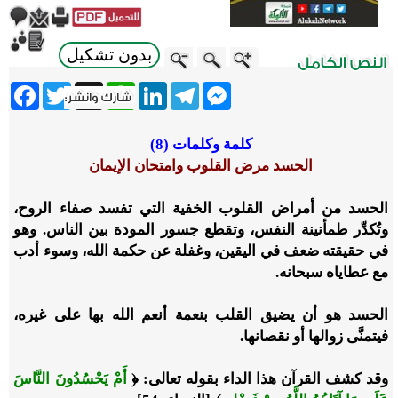
بدون تشكيل
ebook
Twitter
WhatsApp
X
LinkedIn
Telegram
Messenger
كلمة وكلمات (8)
الحسد مرض القلوب وامتحان الإيمان
الحسد من أمراض القلوب الخفية التي تفسد صفاء الروح،
وتُكدِّر طمأنينة النفس، وتقطع جسور المودة بين الناس. وهو
في حقيقته ضعف في اليقين، وغفلة عن حكمة الله، وسوء أدب
مع عطاياه سبحانه.
الحسد هو أن يضيق القلب بنعمة أنعم الله بها على غيره،
فيتمنَّى زوالها أو نقصانها.
وقد كشف القرآن هذا الداء بقوله تعالى: ﴿
أَمْ يَحْسُدُونَ النَّاسَ