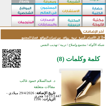
كل الأقسام
|
أسرة
تربية
روافد
من ثمرات المواقع
قضايا المجتمع
شبكة الألوكة
/
مجتمع وإصلاح
/
تربية
/
تهذيب النفس
كلمة وكلمات (8)
د. عبدالسلام حمود غالب
مقالات متعلقة
تاريخ الإضافة:
29/4/2026 ميلادي -
14/11/1447 هجري
الزيارات:
1596