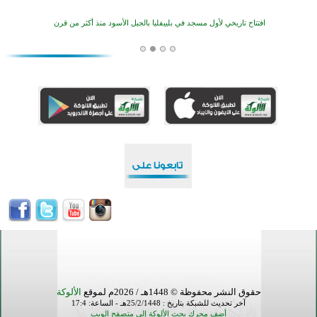
افتتاح تاريخي لأول مسجد في بلييفليا بالجبل الأسود منذ أكثر من قرن
منطقة ريبوفسي تحتفل بميلاد مسجد جديد في أجواء إيمانية مميزة
أكبر مشروع إسلامي في ريف أستراليا يفتتح أبوابه بعد سنوات من العمل والعطاء
القرآن والتربية في صدارة البرامج الصيفية للمسلمين في بينزا وساراتوف وموردوفيا هذا العام
اختتام الدورة التاسعة لمسابقة حفظ وتلاوة القرآن الكريم في أزناكاييف
أكثر من 100 شخص يتعرفون على الإسلام خلال يوم المسجد المفتوح في ميلفيل
اختتام منافسات قرآنية متميزة في بنغلاديش بمشاركة 3000 متسابق
حقوق النشر محفوظة © 1448هـ / 2026م لموقع
الألوكة
آخر تحديث للشبكة بتاريخ : 25/2/1448هـ - الساعة: 17:4
أضف محرك بحث الألوكة إلى متصفح الويب