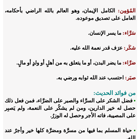
المُؤمِن:
الكامل الإيمان، وهو العالم بالله الراضي بأحكامه،
العامل على تصديق موعوده.
سَرَّاء:
ما يسر الإنسان.
شكَر:
عرَف قدر نعمة الله عليه.
ضرَّاء:
ما يضر البدن، أو ما يتعلق به من أهلٍ أو ولدٍ أو مالٍ.
صبَر:
احتسب عند الله ثوابه ورضي به.
من فوائد الحديث:
•
فضل الشكر على السرَّاء والصبر على الضرَّاء، فمن فعل ذلك
حصل له خير الدارين، ومن لم يشكُر على النعمة، ولم يَصبِر
على المصيبة، فاته الأجر وحصل له الوزرُ.
•
حياة المسلم بما فيها من مسرَّة ومضرَّة كلها خير وأجرٌ عند
الله.