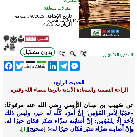
المطري
مقالات متعلقة
تاريخ الإضافة:
3/9/2025 ميلادي -
12/3/1447 هجري
الزيارات:
4596
بدون تشكيل
ebook
Twitter
WhatsApp
X
LinkedIn
Telegram
Messenger
الحديث الرابع:
الراحة النفسية والسعادة الأبدية بالرضا بقضاء الله وقدره
عن صُهيب بن سِنان الرُّومي
رضي الله عنه
مرفوعًا:
«
عجَبًا لِأَمر المُؤمِن؛ إِنَّ أمرَه كُلَّه له خير، وليس ذلك
لِأَحَد إِلَّا لِلمُؤمِن: إِنْ أَصَابَته سَرَّاء شكر فكان خيرًا له،
وإِنْ أَصَابته ضرَّاء صَبَر فَكَان خيرًا له
»؛ [صحيح]
[1]
.