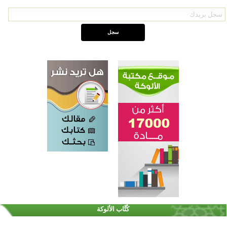
اختتام الدورة التاسعة لمسابقة حفظ وتلاوة القرآن الكريم في أزناكاييف
تيسليتش تختتم برنامجا تعليميا لتعزيز القيم وبناء الشخصية للشباب المسلمين
كُتَّاب الألوكة
اختتام منافسات قرآنية متميزة في بنغلاديش بمشاركة 3000 متسابق