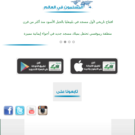
أكثر من 400 طالب يشاركون في مسابقة المعلومات الإسلامية بأستراليا
افتتاح تاريخي لأول مسجد في بلييفليا بالجبل الأسود منذ أكثر من قرن
منطقة ريبوفسي تحتفل بميلاد مسجد جديد في أجواء إيمانية مميزة
أكبر مشروع إسلامي في ريف أستراليا يفتتح أبوابه بعد سنوات من العمل والعطاء
القرآن والتربية في صدارة البرامج الصيفية للمسلمين في بينزا وساراتوف وموردوفيا هذا العام
اختتام الدورة التاسعة لمسابقة حفظ وتلاوة القرآن الكريم في أزناكاييف
تيسليتش تختتم برنامجا تعليميا لتعزيز القيم وبناء الشخصية للشباب المسلمين
اختتام منافسات قرآنية متميزة في بنغلاديش بمشاركة 3000 متسابق
أكثر من 400 طالب يشاركون في مسابقة المعلومات الإسلامية بأستراليا