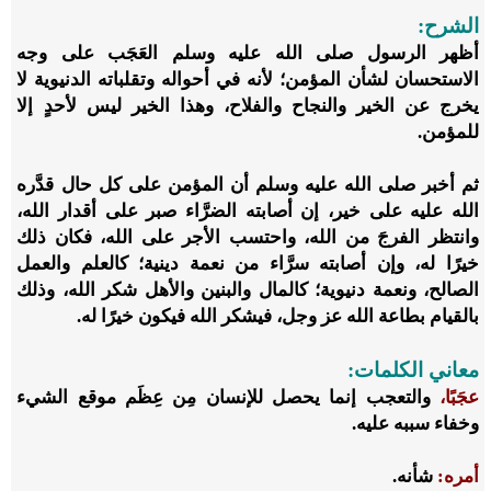
الشرح:
أظهر الرسول صلى الله عليه وسلم العَجَب على وجه
الاستحسان لشأن المؤمن؛ لأنه في أحواله وتقلباته الدنيوية لا
يخرج عن الخير والنجاح والفلاح، وهذا الخير ليس لأحدٍ إلا
للمؤمن.
ثم أخبر صلى الله عليه وسلم أن المؤمن على كل حال قدَّره
الله عليه على خير، إن أصابته الضرَّاء صبر على أقدار الله،
وانتظر الفرجَ من الله، واحتسب الأجر على الله، فكان ذلك
خيرًا له، وإن أصابته سرَّاء من نعمة دينية؛ كالعلم والعمل
الصالح، ونعمة دنيوية؛ كالمال والبنين والأهل شكر الله، وذلك
بالقيام بطاعة الله عز وجل، فيشكر الله فيكون خيرًا له.
معاني الكلمات:
عجَبًا،
والتعجب إنما يحصل للإنسان مِن عِظَم موقع الشيء
وخفاء سببه عليه.
أمره:
شأنه.