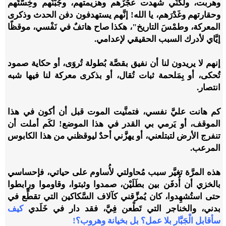
وهربت
،
ولكنِّي شهدت عجْزَهم وهزيمتهم، وجُبْنَهم وخِسَّتَهم
وحقارتهم وغَدْرَهم
،
يا الله! إنَّهم يستهدفون دفن الحدث وذكرى
المعركة، وطمْسَ التاريخ"، هكذا صاح هاتفٌ في نَفْسي، موقظًا
إيَّاي لأدرك السبب الحقيقي لإعدامي.
إنهم لا يريدون لنا أن نفيق بقصَّة بُطولة تُروَى
،
أو حكاية صمود
تُحكى
،
أو بِمَلحمة ثبات تُقال
،
أو بذكرى معركة لنا فيها شبه
انتصار.
كم هانت عليَّ نفسي، فتمنَّيت الموت قبل أن أكون في هذا
الموقف، أو يَرمي بي القدر في هذا الموضع! لكَم أملت أن
تنفرج الأرض لتبتلعني، أو يهزَّني أحدٌ ليوقظني من هذا الكابوس
المرعب.
هذه المرَّة تغيَّر سبب مُحاولتي لأُساوم على حياتي
،
فإحساسي
بالخزي أن أُدفَن بين بطَلَيْن، صمدوا وثبتوا، وقاوموا ورابطوا
حتى استُشهِدوا، كان يُمزِّقني كآلاف السَّكاكين التي تقطِّع في
بدني، والخناجر التي تَطْعن فِيَّ، فقد دار في خَلَدي
كيف
سأقابل الْجَبَّار بلا عمل؟ بل بخيانة وهروب؟!