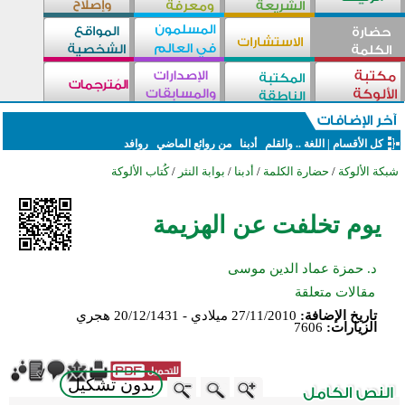
كل الأقسام
|
اللغة .. والقلم
أدبنا
من روائع الماضي
روافد
شبكة الألوكة
/
حضارة الكلمة
/
أدبنا
/
بوابة النثر
/
كُتاب الألوكة
يوم تخلفت عن الهزيمة
د. حمزة عماد الدين موسى
مقالات متعلقة
تاريخ الإضافة:
27/11/2010 ميلادي - 20/12/1431 هجري
الزيارات:
7606
بدون تشكيل