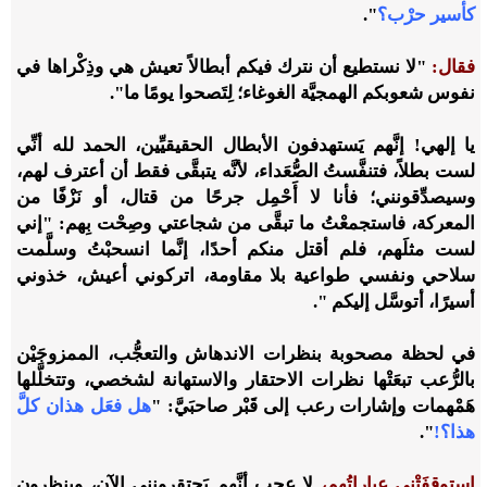
كأسير حرْب؟
".
فقال:
"لا نستطيع أن نترك فيكم أبطالاً تعيش هي وذِكْراها في
نفوس شعوبكم الهمجيَّة الغوغاء؛ لِتَصحوا يومًا ما".
يا إلهي! إنَّهم يَستهدفون الأبطال الحقيقيِّين
،
الحمد لله أنِّي
لست بطلاً، فتنفَّستُ الصُّعَداء
،
لأنَّه يتبقَّى فقط أن أعترف لهم،
وسيصدِّقونني؛ فأنا لا أَحْمِل جرحًا من قتال، أو نَزْفًا من
المعركة، فاستجمعْتُ ما تبقَّى من شجاعتي وصِحْت بِهم: "إني
لست مثلَهم
،
فلم أقتل منكم أحدًا
،
إنَّما انسحبْتُ وسلَّمت
سلاحي ونفسي طواعية بلا مقاومة
،
اتركوني أعيش
،
خذوني
أسيرًا
،
أتوسَّل إليكم ".
في لحظة مصحوبة بنظرات الاندهاش والتعجُّب، الممزوجَيْن
بالرُّعب تبعَتْها نظرات الاحتقار والاستهانة لشخصي، وتتخلَّلها
هَمْهمات وإشارات رعب إلى قَبْر صاحبَيَّ: "
هل فعَل هذان كلَّ
هذا؟!
".
استوقفَتْنِي عباراتُهم،
لا عجب أنَّهم يَحتقرونني الآن، وينظرون