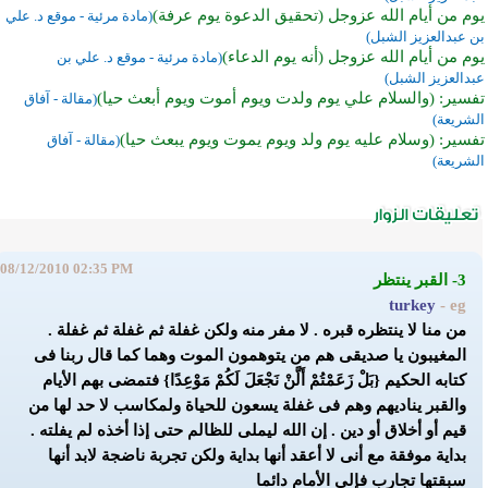
يوم من أيام الله عزوجل (تحقيق الدعوة يوم عرفة)
(مادة مرئية - موقع د. علي
بن عبدالعزيز الشبل)
يوم من أيام الله عزوجل (أنه يوم الدعاء)
(مادة مرئية - موقع د. علي بن
عبدالعزيز الشبل)
تفسير: (والسلام علي يوم ولدت ويوم أموت ويوم أبعث حيا)
(مقالة - آفاق
الشريعة)
تفسير: (وسلام عليه يوم ولد ويوم يموت ويوم يبعث حيا)
(مقالة - آفاق
الشريعة)
08/12/2010 02:35 PM
3- القبر ينتظر
turkey
- eg
من منا لا ينتظره قبره . لا مفر منه ولكن غفلة ثم غفلة ثم غفلة .
المغيبون يا صديقى هم من يتوهمون الموت وهما كما قال ربنا فى
كتابه الحكيم {
بَلْ زَعَمْتُمْ أَلَّنْ نَجْعَلَ لَكُمْ مَوْعِدًا
} فتمضى بهم الأيام
والقبر يناديهم وهم فى غفلة يسعون للحياة ولمكاسب لا حد لها من
قيم أو أخلاق أو دين . إن الله ليملى للظالم حتى إذا أخذه لم يفلته .
بداية موفقة مع أنى لا أعقد أنها بداية ولكن تجربة ناضجة لابد أنها
سبقتها تجارب فإلى الأمام دائما