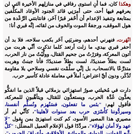
وهكذا
كان، فما أَنِ استوى رفاقي في منازلِهم الأخيرة التي لن
يعرفهم فيها أحد
،
حتى أمرَنِي قائد الجنود الأوغاد المكلَّفين
بمتابعة وتنفيذ الإعدام أن أَحْفر قبرًا آخَر، فانتابتني الرِّعْدة من
هول الموقف
،
ورجفةُ الموت والخوف من لقائه، إنَّه قبري أنا!
انْهَرت،
فنهرني أحدهم، وضربَنِي آخَر بكعب سلاحه، فلا بد أن
أحفر قبري بيدي، ما زلت أرتعد كلما تذكرت أنِّي هربت من
أتون المعركة، وفرَرْتُ من جحيم القتال، وولَّيْتُ من نار الحرب،
لست بطلاً صنديدًا
،
لست بطلاً صنديدًا؛ فأنا جبنتُ وهربت
متذرِّعًا بالانسحاب
،
بل إنِّي سلَّمْت نفسي وسلاحي بلا مقاومة
تُذْكَر، ودون أيِّ اعتراض؛ أملاً في معاملة عادلة كأسير حرب.
دارت في مُخيلتي صورُ استهزائي بزملائي قبلاً الذين ما انفكُّو
يعدُّون عُدَّة الحرب، ويستعدُّون للقتال، ويتأهَّبون للمعركة
،
فأقول لهم:
"بئس ما تفعلون
،
فسَنُهزم ونُسلِّم أنفسنا،
وسيردُّوننا كأَسْرَى حرب بعد سنوات لأهلينا"
، كأنِّي لم أر
مصيري هذا المصير الأسود، كم كنت استهزئ بمن يقول
"لا
عهد ولا أمان لهؤلاء"
، مردِّدًا قول الإعلام العميل المضلِّل:
"كلٌّ
يتَّبِع القوانين الدولية، والمواثيق الأخلاقية، وأعرافَ الحروب"
،