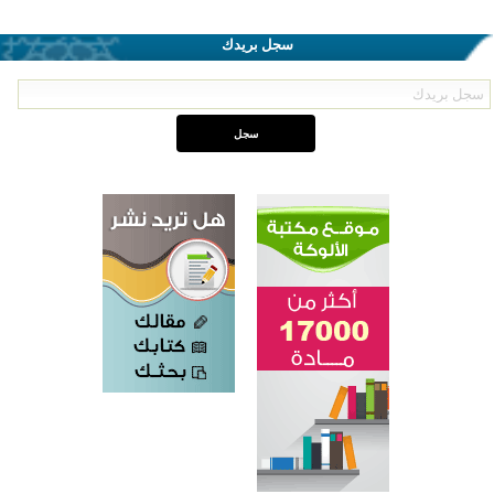
سجل بريدك
اختتام الدورة التاسعة لمسابقة حفظ وتلاوة القرآن الكريم في أزناكاييف
تيسليتش تختتم برنامجا تعليميا لتعزيز القيم وبناء الشخصية للشباب المسلمين