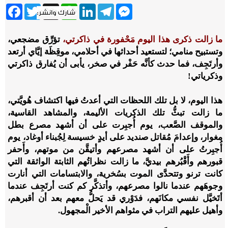
ebook
Twitter
WhatsApp
X
LinkedIn
Telegram
Messenger
ما زالت ذكرى هذا اليوم مَحْفورة في ذاكرتي،
تؤرِّق مضجعي،
وتستبيح منامي؛ لتستعيد أحداثها في أحلامي، موقِظَة إيَّاي أرتعد
وأرتَجِف
،
فما حدث كأنَّه حَفْر في صخر، يأبى أن يُفارق ذاكرتي
وذكرياتي!
هذا اليوم
،
لا بل تلك اللحظات التي أعدتُ فيها اكتشاف هُويَّتي
،
ما زالت تبثُّ تلك الذكريات الأليمة
،
والمشاهد القاسية،
والموقف الصَّعب
،
يوم أُجبِرت على أن أشهد مصرع بطل
مغوار، وإعدامَ مُقاتل صنديد على أيدٍ خسيسة لِجُبناء أوغاد
،
يوم
أُجبِرتُ على أن أشهد مصرعهم وأتيقَّن من موتهم، وأَحفر
قبورهم وأَقْبُرهم بيديَّ
،
ما زالت نظراتُهم الثابتة الواثقة التي
كانت ترنو وتتحدَّى الموت بسُخرية، والابتسامات التي أنارت
وجوهَهم عندما نالوا مصرعهم
،
وأتذكَّر كم كنت أرتَجِف عندما
أتَخيَّل نفسي مكانَهم، فدَوْري قد يَحلُّ معهم بعد أن أقبرهم،
وأهيل عليهم التراب في مثواهم الأخير الْمجهول.