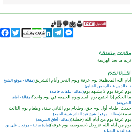
book
Twitter
WhatsApp
X
LinkedIn
Telegram
Messenger
ترنم ما بعد الهزيمة
أيام الله المعظمة: يوم عرفة ويوم النحر وأيام التشريق
(مقالة - موقع الشيخ
د. خالد بن عبدالرحمن الشايع)
يوم عرفة يوم لا يشبهه يوم
(مقالة - ملفات خاصة)
ما الحكم إذا اجتمع يوم العيد ويوم الجمعة في يوم واحد؟
(مقالة - آفاق
الشريعة)
حديث: طعام أول يوم حق، وطعام يوم الثاني سنة، وطعام يوم الثالث
سمعة
(مقالة - موقع الشيخ عبد القادر شيبة الحمد)
يوم عرفة يوم من أيام الله (خطبة)
(مقالة - آفاق الشريعة)
يوم من أيام الله عزوجل (خصوصية يوم عرفة)
(مادة مرئية - موقع د. علي بن
عبدالعزيز الشبل)