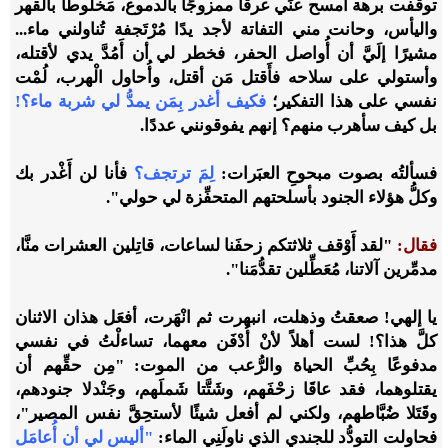
توقَّفت برهة أمسح عنِّي عرقًا ممزوجًا بالدموع، مَخلوطًا بالقهر
واليأس، وحانت مني التفاتة لأجد يدًا مُرْتَجفة تُناولني ماء...
مشيرًا إلَيَّ أن أُواصل الحفر، فخطر لي أن أَمُدَّ يدي لأقتله،
وأستولي على سلاحه فأَقتل مَن أقتل، وأُحاول الْهرب، لُمْت
نفسي على هذا التفكير؛
فكيف أغدر بِمَن يمدُّ لي شربة ماء؟!
بل كيف سأهرب منهم؟ إنهم يفوقونني عددًا.
فسألتُه بصوت مبحوحِ العبَرات:
لِمَ ترتجف؟
فأنا لن أَغْدر بك
وكلُّ هؤلاء الجنود بأسلحتهم المتحفِّزة لي حولي".
فقال:
"لقد أَوْقف ثلاثتكم زحفَنا لساعات
،
قاتِلين العشرات منَّا
،
مدمِّرين آلاتنا
،
مُعَطِّلين تقدُّمَنا".
يا إلهي! صعقتُ وذهلت
،
انبهرت ثم انْهَرت، أفعَل هذان الاثنان
كلَّ هذا؟! لست أهلاً لأنْ أُدْفَن معهما، تساءلْتُ في نفسي
مدفوعًا بِحُبِّ الحياة والرُّعب من الموت: "مِن حقِّهم أن
يقتلوهما، فقد عاق
ا زحْفَهم
،
وشَتَّتا شَملَهم
،
وجَنْدلا جنودهم،
وقَتَلا ضُبَّاطهم
،
ولكني لم أفعل شيئًا لأستحِقَّ نفس المصير"،
فحاولت التودُّد للجندي الذي ناولَنِي الماء:
"أليس لي أن أُعامَل