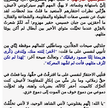
إلَيَّ باستهانة وشماتة
،
لا يهمُّ، المهم أنَّهم سيتركونني لأعيش،
هزَّتْني نظرات احتقارهم لأستعيد ما قلتُ منذ لحظات، لقد
نفيتُ عن نفسي صفات البطولة والمقاومة، والشجاعة والقتال،
ما أحقرَنِي من جبان خسيس
،
حقير مهزوم! آه، لكَمْ شعرتُ
بالخِزْي عندما تخيَّلت مثواي الأخير بين أبطال لم أكن يومًا
مثلهم.
جلدَتْنِي صيحات الجلاَّدين، وساطَتْنِي كلماتُهم موقظة إيَّاي مِن
تأنيبِي لنفسي على ما قلت:
"احْفر؛ لِنَنته منك، ولِنَدفن ذِكْرى
هزيمتنا إمَّا صمود رفيقَيْك"
،
وتعالَتْ صيحة آخَر:
"لِهَذا لم تكن
تَنْزف مثلهم
،
فأنت لم تَشْهد المعركة"
.
قتلَنِي الاحتقارُ لنفسي على ما اقترفْتُ في حقِّها، وما فعلتُ في
حقِّ زملائي، وما بدَر منِّي من إنكارٍ للمقاوَمة؛ لأعيش، كنت
أتَحرَّك كالميت
،
أحفر كالآلة، بضربات واهنة
،
وقد تَحوَّلَت
دموعي من دموع خوف من الموت إلى دموع خزي.
"يا الله! إنَّهم يقتلونني؛ لأنني الشاهد الوحيد
،
لا لأنني تخلَّفْتُ