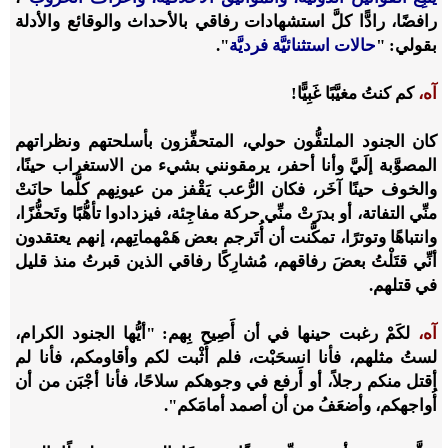
رافضًا
،
رادًّا كلَّ استشهادات رفاقي بالأحداث والوقائع والأدلة
بقولي: "
حالات استثنائيَّة فرديَّة
".
آه،
كم كنتُ مغيَّبًا غَبِيًّا!
كان الجنود الملتفُّون حولي، المتحفِّزون بأسلحتهم ونظراتهم
المصوَّبة إلَيَّ وأنا أحفر، يرمقونني بشيء من الاستغراب حينًا،
والخوف حينًا آخَر، فكان الرُّعب يَقْفز من عيونِهم كلَّما حانَتْ
منِّي التفاتة، أو بدرَتْ منِّي حركة مفاجِئة، فيزدادوا تأهُّبًا وتَحفُّزًا،
وانتباهًا وتوترًا، تمكَّنت أن أُتَرجم بعض هَمْهماتِهم، إنهم يعتقدون
أنِّي قتَلْتُ بعضَ رفاقهم، مُشارِكًا رفاقي الذين قبرتُ منذ قليل
في قتلهم.
آه،
لكَمْ رغبت حينها في أن أَصِيح بِهم: "أيُّها الجنود الكرام
،
لستُ مثلهم، فأنا انسحَبْت
،
فلم أَثْبت لكم وأقاومكم
،
فأنا لم
أقتل منكم رجلاً
،
أو أَرفع في وجوهكم سلاحًا
،
فأنا أجْبَن من أن
أُواجهكم، وأضعَفُ من أن أصمد أمامَكم".