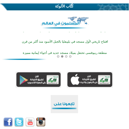
كُتَّاب الألوكة
اختتام منافسات قرآنية متميزة في بنغلاديش بمشاركة 3000 متسابق
أكثر من 400 طالب يشاركون في مسابقة المعلومات الإسلامية بأستراليا
افتتاح تاريخي لأول مسجد في بلييفليا بالجبل الأسود منذ أكثر من قرن
منطقة ريبوفسي تحتفل بميلاد مسجد جديد في أجواء إيمانية مميزة
أكبر مشروع إسلامي في ريف أستراليا يفتتح أبوابه بعد سنوات من العمل والعطاء
القرآن والتربية في صدارة البرامج الصيفية للمسلمين في بينزا وساراتوف وموردوفيا هذا العام
اختتام الدورة التاسعة لمسابقة حفظ وتلاوة القرآن الكريم في أزناكاييف
تيسليتش تختتم برنامجا تعليميا لتعزيز القيم وبناء الشخصية للشباب المسلمين
اختتام منافسات قرآنية متميزة في بنغلاديش بمشاركة 3000 متسابق
أكثر من 400 طالب يشاركون في مسابقة المعلومات الإسلامية بأستراليا