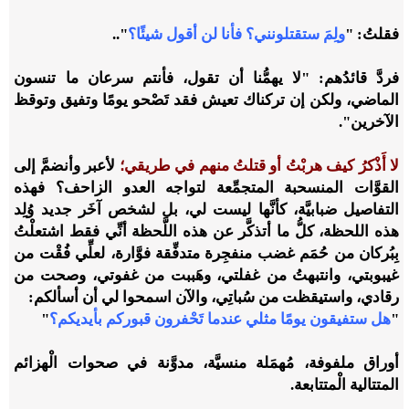
فقلتُ: "
ولِمَ ستقتلونني؟ فأنا لن أقول شيئًا؟
"..
فردَّ قائدُهم: "لا يهمُّنا أن تقول، فأنتم سرعان ما تنسون
الماضي، ولكن إن تركناك تعيش فقد تَصْحو يومًا وتفيق وتوقظ
الآخرين".
لا أَذْكرُ كيف هربْتُ أو قتلتُ منهم في طريقي؛
لأعبر وأنضمَّ إلى
القوَّات المنسحبة المتجمِّعة لتواجه العدو الزاحف؟ فهذه
التفاصيل ضبابيَّة، كأنَّها ليست لي، بل لشخص آخَر جديد وُلِد
هذه اللحظة، كلُّ ما أتذكَّر عن هذه اللَّحظة أنِّي فقط اشتعلْتُ
بِبُركان من حُمَم غضب منفجِرة متدفِّقة فوَّارة
،
لعلِّي فُقْت من
غيبوبتي
،
وانتبهتُ من غفلتي
،
وهَببت من غفوتي
،
وصحت من
رقادي، واستيقظت من سُباتِي، والآن اسمحوا لي أن أسألكم:
"
هل ستفيقون يومًا مثلي عندما تَحْفرون قبوركم بأيديكم؟
"
أوراق ملفوفة، مُهمَلة منسيَّة، مدوَّنة في صحوات الْهزائم
المتتالية الْمتتابعة.