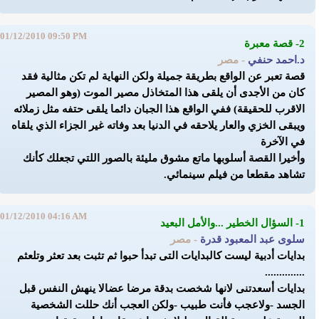
01/12/2010 09:50 PM
2- قصة معبرة
د.احمد حنفي
- مصر
قصة تعبر عن الواقع بطريقة جميلة ولكن النهاية لم تكن مثالية فقد
كان من الأجدى أن يلقى هذا المتخاذل مصير الموت (وهو المصير
الاقرب للحقيقة) ففي الواقع هذا الجبان دائما يلقى حتفه مثل زملائه
ويبقى الخزي والعار يلاحقه في الدنيا بعد وفاته غير الجزاء الذي يلقاه
في الآخرة
وأخيرا القصة أسلوبها ماتع مشوق مليئة بالصور اللتي تجعلك كأنك
تشاهد مقطعا من فيلم سينمائي.
01/12/2010 04:16 AM
1- السؤال الخطير ...والأمل البعيد
سلوى عبد المعبود قدرة
- مصر
بدايات أدبية ليست كالبدايات التى تبدأ حبوا ثم تثبت بعد تعثر وتلعثم
..............
بدايات أسعدتنى لانها شخصت بدقة مرضا عضالا ينهش النفس قبل
الجسد -ولاعجب فأنت طبيب -ولكن العجب أنك حللت الشخصية