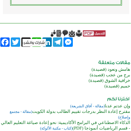
book
Twitter
WhatsApp
X
LinkedIn
Telegram
Messenger
هامش ونعود (قصيدة)
برج من عجب (قصيدة)
خرافية الشوق (قصيدة)
حميم (قصيدة)
وإن عدتم عدنا
(مقالة - آفاق الشريعة)
مقترح إعادة النظر بدرجات تقييم الطالب بدولة الكويت
(مقالة - مجتمع
وإصلاح)
الذكاء الاصطناعي في البرامج الأكاديمية: نحو إعادة صياغة التعليم العالي
- قسم الرياضيات أنموذجا (PDF)
(كتاب - مكتبة الألوكة)