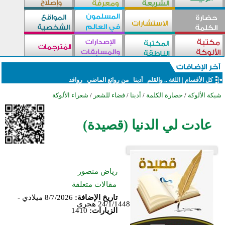
كل الأقسام
|
اللغة .. والقلم
أدبنا
من روائع الماضي
روافد
شبكة الألوكة
/
حضارة الكلمة
/
أدبنا
/
فضاء للشعر
/
شعراء الألوكة
عادت لي الدنيا (قصيدة)
رياض منصور
مقالات متعلقة
تاريخ الإضافة:
8/7/2026 ميلادي -
24/1/1448 هجري
الزيارات:
1410