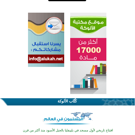
اختتام الدورة التاسعة لمسابقة حفظ وتلاوة القرآن الكريم في أزناكاييف
تيسليتش تختتم برنامجا تعليميا لتعزيز القيم وبناء الشخصية للشباب المسلمين
كُتَّاب الألوكة
اختتام منافسات قرآنية متميزة في بنغلاديش بمشاركة 3000 متسابق
أكثر من 400 طالب يشاركون في مسابقة المعلومات الإسلامية بأستراليا
افتتاح تاريخي لأول مسجد في بلييفليا بالجبل الأسود منذ أكثر من قرن