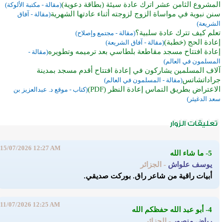
المشروع الثامن عشر اترك عادة سيئة (بطاقة دعوية)
(مقالة - مكتبة الألوكة)
سنن نبوية في مواساة الزوج لزوجته أثناء عادتها الشهرية
(مقالة - آفاق
الشريعة)
تعلم كيف تترك عادة سلبية؟
(مقالة - مجتمع وإصلاح)
إعادة الحج (خطبة)
(مقالة - آفاق الشريعة)
إعادة افتتاح مسجد مقاطعة بلطاسي بعد ترميمه وتطويره
(مقالة -
المسلمون في العالم)
آلاف المسلمين يشاركون في إعادة افتتاح أقدم مسجد بمدينة
جراداتشاتس
(مقالة - المسلمون في العالم)
الاعتراض بطريق التماس إعادة النظر (PDF)
(كتاب - موقع د. عبدالعزيز بن
سعد الدغيثر)
15/07/2026 12:27 AM
5- ما شاء الله
يوسف علواش
- الجزائر
أبيات راقية من شاعر راق. بوركت صديقي.
11/07/2026 12:25 AM
4- أبو عبد الله حفظكم الله
رياض منصور
- الجزائر