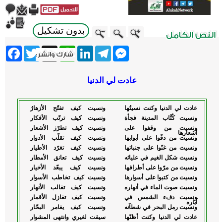
بدون تشكيل
ebook
Twitter
WhatsApp
X
LinkedIn
Telegram
Messenger
عادت لي الدنيا
عادت لي الدنيا وكنت نسيتُها
ونسيت كيف تفتّح الأزهارُ
ونسيت كُتَّاب المدينة فجأة
ونسيت كيف ترتّب الأفكار
ونسيت من وقفوا على
ونسيت كيف تطرّز الأشعار
أشعارها
ونسيت من دقّوا على أبوابها
ونسيت كيف تقلّب الأدوار
ونسيت من غنّوا على جنباتها
ونسيت كيف تغرّد الأطيار
ونسيت شكل الغيم في عليائه
ونسيت كيف تعانق الأمطار
ونسيت من مرّوا على أطرافها
ونسيت كيف يبعّد الأخيار
ونسيت من كتبوا على أسوارها
ونسيت كيف تخاطب الأسوار
ونسيت صوت الماء في أنهاره
ونسيت كيف تغالب الأنهار
ونسيت دفء الشمس في
ونسيت كيف تغازل الأقمار
آياره
ونسيت رمل البحر في شطآنه
ونسيت كيف يغامر البحّار
عادت لي الدنيا وكنت أظنّها
سيقت لغيري وانتهى المشوار