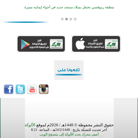
منطقة ريبوفسي تحتفل بميلاد مسجد جديد في أجواء إيمانية مميزة
أكبر مشروع إسلامي في ريف أستراليا يفتتح أبوابه بعد سنوات من العمل والعطاء
القرآن والتربية في صدارة البرامج الصيفية للمسلمين في بينزا وساراتوف وموردوفيا هذا العام
اختتام الدورة التاسعة لمسابقة حفظ وتلاوة القرآن الكريم في أزناكاييف
تيسليتش تختتم برنامجا تعليميا لتعزيز القيم وبناء الشخصية للشباب المسلمين
اختتام منافسات قرآنية متميزة في بنغلاديش بمشاركة 3000 متسابق
أكثر من 400 طالب يشاركون في مسابقة المعلومات الإسلامية بأستراليا
حقوق النشر محفوظة © 1448هـ / 2026م لموقع
الألوكة
آخر تحديث للشبكة بتاريخ : 24/2/1448هـ - الساعة: 8:21
أضف محرك بحث الألوكة إلى متصفح الويب