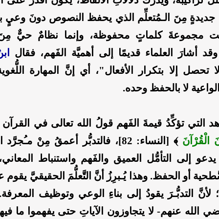
ديدةٍ مِنَ الـمُتعلِّم الذي يحفظ النصوص دونَ وعيٍ ب
يست مجموعةَ كلماتٍ محفوظة، وإنما نظامٌ حيٌّ مِنَ
وقد أشارَ العلماء قديمًا إلى أهميَّة الفَهم، فقال
ابن
 تحصل إلا بتكرار الأفعال"، أي إنَّ المهارة اللُّغو
لواعية لا بالحفظ وحده.
اهد التي تؤكِّدُ قيمةَ الفَهم قولُ الله تعالى في القرآن
ونَ الْقُرْآنَ
﴾ [النساء: 82]، فالتدبُّر أعمقُ مِنْ مـُجرّ
دعو إلى التأمُّل العميق والفَهم واستنباط المعاني، 
طحية أو الحفظ. وهذا يُـبرِزُ أنَّ التَّعلُّمَ الحقيقيَّ يقوم 
لأنَّ التدبُّـرَ يقودُ إلى بناءِ الوعي وتوظيف المعرفة
ي الله عنهم- لا يتجاوزون الآياتِ حتى يفهموا ما فيها 