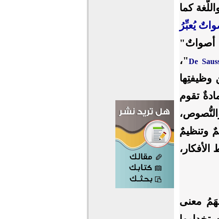
لُّغة كما
اتٌ يُعبِّرُ
ة أصواتٌ"
"،
De Saus
ن وظيفتِها
مادةٌ تقوم
لنُّصوص،
مٌ وتنظيمٌ
 الأفكار،
فهَمُ معنى
ستخدامِها