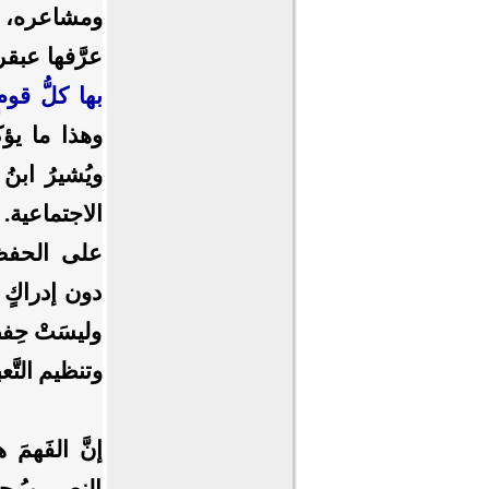
ومشاعره، ولل
عرَّفها عبقر
بها كلُّ قو
وهذا ما يؤكِّ
ويُشيرُ ابنُ
الاجتماعية. غ
على الحفظِ
دون إدراكٍ لر
وليسَتْ حِفظ
وتنظيم التَّع
إنَّ الفَهمَ
النص، ويُـحل