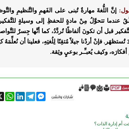
قول:
إنَّ اللُّغةَ مهارةٌ تُبنى على الفَهمِ والتَّنظيمِ والتَّو
َّقُ عندما تتحوَّلُ مِنْ مادةٍ للحفظِ إلى وسيلةٍ للتَّفكير و
َّفكير قبل أن تكونَ ألفاظًا تُردَّدُ، كما أنَّها جِسرٌ للتَّو
ُستظهَر. فإنْ أردْنا جيلاً مُتقِنًا لِلُغتِهِ، فعلينا أن نُعلِّمَهُ
أفكارَه، وكيف يُعبـِّـر بوعيٍ وثِقة.
tsApp
X
LinkedIn
Telegram
Messenger
قت أم إدارة الذات؟