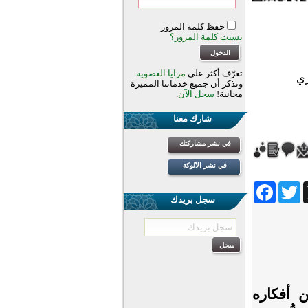
حفظ كلمة المرور
نسيت كلمة المرور؟
تعرّف أكثر على
مزايا العضوية
وتذكر أن جميع خدماتنا المميزة
مجانية!
سجل الآن
.
شارك معنا
في نشر مشاركتك
في نشر الألوكة
Facebook
Twitter
Wh
سجل بريدك
 عن أفكاره