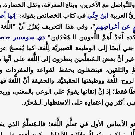
تَّواصل مع الآخرين، وبناءِ المعرفةِ، ونقل الحضارة. وال
يُّ العربية
ابنُ جِنِّي
في كتاب الخصائص بقوله:"
إنها أصو
مٍ عن أغراضِهم
"، وفي هذا التعريف يُقرِّرُ أنَّ "اللُّغ
ده أَحَدُ أَهمِّ اللُّغويين الـمُحْدَثين"
دي سوسيير
seure
 جني أيضًا إلى الوظيفة التعبيريَّة لِلُّغة، كما يُفصحُ ع
ير أنَّ بعضَ الـمُتعلِّمين ينظرون إلى اللُّغة على أنَّها 
 والتلقين، فينشغلون بحفظ القواعد والمفردات وا
وح اللُّغة ووظيفتها الحقيقيَّة. والحقيقة أنَّ اللُّغةَ فه
ًا فقط؛ إذ إنَّ إتقانها يقومُ على الوعي بالمعنى، وربط
بير، أكثر مِنِ اعتمادِه على الاستظهار الـمُجرَّد.
 هو الأساس الأول في تعلُّم اللُّغة؛ فالـمُتعلِّمُ الذي ي
ِّل تراكيبه، ويُدركُ دلالاتِ الألفاظ، يكون أقدرَ على ا