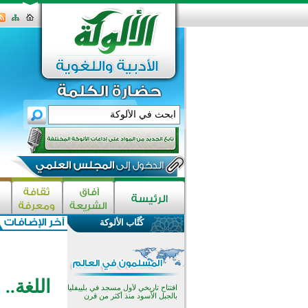
اختتام الدورة التاسعة لمسابقة حفظ
وتلاوة القرآن الكريم في أزناكاييف
تيسليتش تختتم برنامجا تعليميا لتعزيز
القيم وبناء الشخصية للشباب
كُتَّاب الألوكة
المسلمين
اختتام منافسات قرآنية متميزة في
بنغلاديش بمشاركة 3000 متسابق
أكثر من 400 طالب يشاركون في
مسابقة المعلومات الإسلامية
بأستراليا
اللغة..
افتتاح تاريخي لأول مسجد في بلييفليا
بالجبل الأسود منذ أكثر من قرن