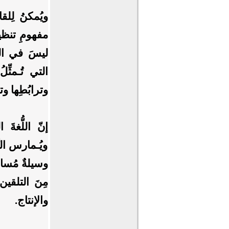
ويُمكنُ لِلقا
مفهومِ تنظيم
ليسَ في الم
التي تُـمثّ
وترابُطِها و
إنّ اللُّغةَ 
ويُـمارس ال
وسيلةٌ مُساند
مِنَ التلقي
والإنتاج.