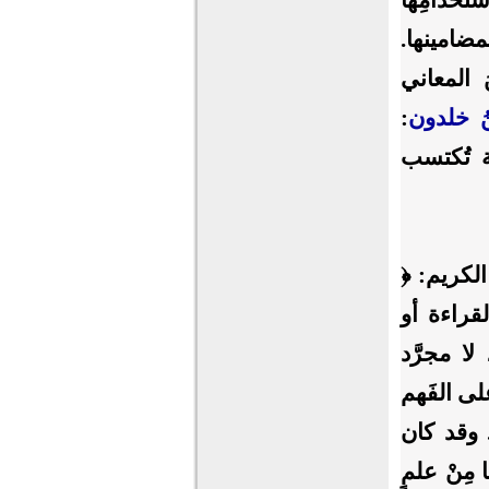
مضامينها.
 المعاني
ُ خلدون
:
ية تُكتسب
 الكريم: ﴿
َد القراءة أو
لا مجرَّد
على الفَهم
. وقد كان
مِنْ علمٍ