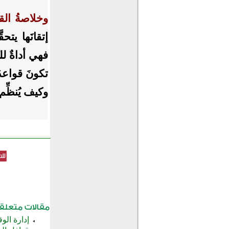
وخلاصةُ ال
إتقانَها يتحق
فهي أداةٌ للت
تكونَ قواعدَ ت
وكيف يُنظِّم 
إدارة الو