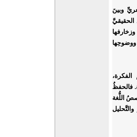
ريِّ وبينَ
الحقيقيَّ
وزخارفها
ووضوحِها
ِم الفكرة،
. فالحفظُ
صُ اللُّغة
التَّحليل