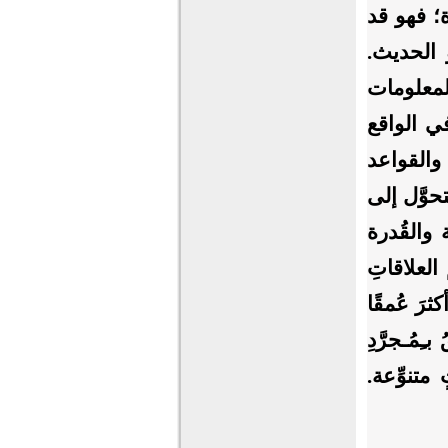
ة؛ فهو قد
 الحديث.
لمعلومات
في الواقع
 والقواعد
تحوَّل إلى
 والقُدرة
 العلاقاتِ
ثرَ عُمقًا
ـِمُـجرَّدِ
تنوِّعة.