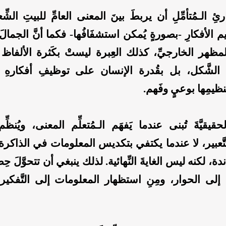
رئِ الـمُتأمِّلِ أن يربطَ بينَ المعنى العامِّ للبيتِ الشِّع
 الأفكارِ -بصورةٍ يُمكن استشفَافُها- فكما أنَّ الجمالَ 
ظهر الخارجيِّ، كذلك العِبرة ليستْ بكَثرة الألفاظ 
ِلُ الشَّكل، بل بقُدرة الإنسان على توظيفِ أفكارهِ 
تنظيمِها بوعيٍ وفَهم.
الحقيقيَّةَ تُبنى عندما يَفهَم الـمُتعلِّم المعنى، ويُنظّ
تَّعبير، لا عندما يكتفي بتكديس المعلومات في الذاكرة
ة، لكنه ليس الغايةَ النِّهائية. لذلك ينبغي أن تتحوَّلَ حِص
ن إلى الحوار، ومِنِ استظهار المعلومات إلى التَّفكير و