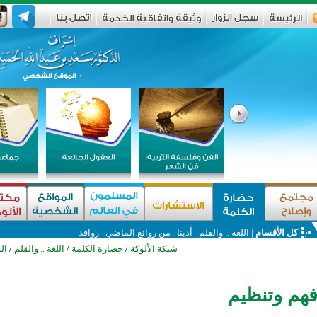
كل الأقسام
|
اللغة .. والقلم
أدبنا
من روائع الماضي
روافد
شبكة الألوكة
/
حضارة الكلمة
/
اللغة .. والقلم
/
ال
 فهم وتنظيم