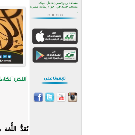
منطقة ريبوفسي تحتفل بميلاد
مسجد جديد في أجواء إيمانية مميزة
أكبر مشروع إسلامي في ريف
أستراليا يفتتح أبوابه بعد سنوات من
العمل والعطاء
القرآن والتربية في صدارة البرامج
الصيفية للمسلمين في بينزا
وساراتوف وموردوفيا هذا العام
اختتام الدورة التاسعة لمسابقة حفظ
وتلاوة القرآن الكريم في أزناكاييف
تيسليتش تختتم برنامجا تعليميا لتعزيز
القيم وبناء الشخصية للشباب
المسلمين
اختتام منافسات قرآنية متميزة في
بنغلاديش بمشاركة 3000 متسابق
أكثر من 400 طالب يشاركون في
مسابقة المعلومات الإسلامية
بأستراليا
تُعَدُّ اللّ