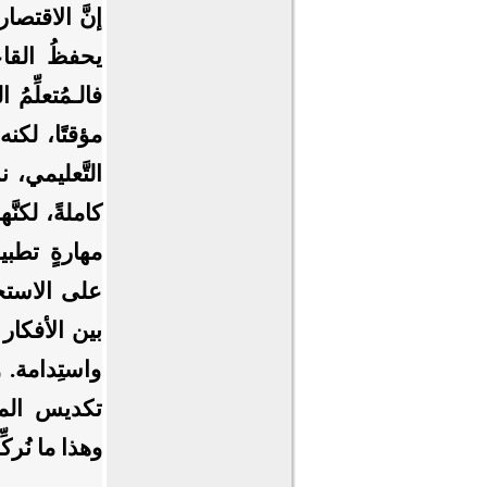
إنَّ الاقتصا
يحفظُ القاع
فالـمُتعلِّ
مؤقتًا، لكنه
التَّعليمي،
كاملةً، لكنَّ
مهارةٍ تطبي
على الاستخدا
بين الأفكار أ
واستِدامة. وه
تكديس المع
وهذا ما نُرك