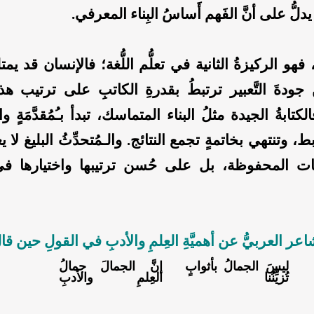
يدلُّ على أنَّ الفَهم أَساسُ البِناء المعرفي.
 فهو الركيزةُ الثانية في تعلُّم اللُّغة؛ فالإنسان قد يمتل
َ جودةَ التَّعبير ترتبطُ بقدرةِ الكاتبِ على ترتيب هذ
لكتابةُ الجيدة مثلُ البناء المتماسك، تبدأ بـُمُقدَّمَةٍ
 وتنتهي بخاتمةٍ تجمع النتائج. والـمُتحدِّثُ البليغ لا 
مات المحفوظة، بل على حُسن ترتيبها واختيارها في 
شاعر العربيُّ عن أهميَّةِ العِلمِ والأدبِ في القولِ حين قا
ليسَ الجمالُ بأثوابٍ
إنَّ الجمالَ جمالُ
تُزيِّنُنا
العِلمِ والأدبِ