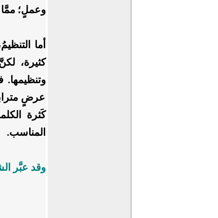
وعملٍ؛ ممَّا 
أما التنظيمُ،
كثيرة، لكنّ
وتنظيمها. فا
عرضٍ مترابط،
كَثرة الكل
المناسب.
وقد عبَّر ال