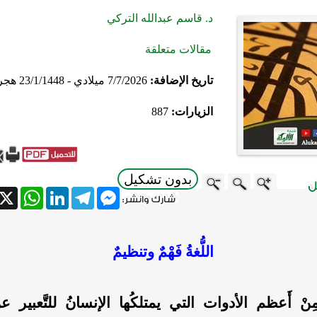
د. قاسم عبدالله التركي
مقالات متعلقة
تاريخ الإضافة:
7/7/2026 ميلادي - 23/1/1448 هجري
الزيارات:
887
بدون تشكيل
atsApp
X
LinkedIn
Telegram
Messenger
اللُّغةُ فَهْمٌ وتنظيمٌ
ُغة مِنْ أَعظم الأدوات التي يمتلكُها الإنسانُ للتَّعبير