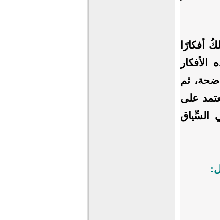
كُ أفكارًا
ه الأفكار
 واضحة، ثم
يعتمد على
السِّياق
ل: