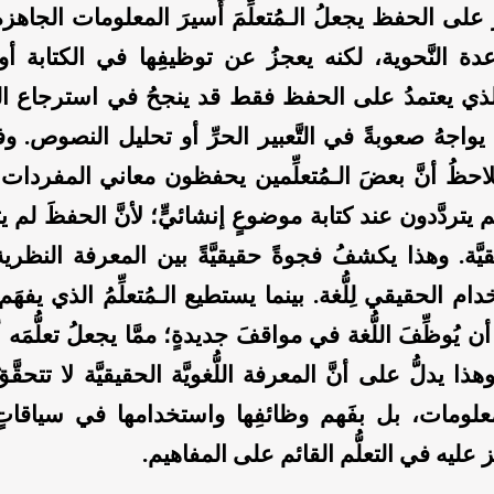
ر على الحفظ يجعلُ الـمُتعلِّمَ أَسيرَ المعلومات الجاهز
دة النَّحوية، لكنه يعجزُ عن توظيفِها في الكتابة أو
مُ الذي يعتمدُ على الحفظ فقط قد ينجحُ في استرجاع ا
 يواجهُ صعوبةً في التَّعبير الحرِّ أو تحليل النصوص. و
 نلاحظُ أنَّ بعضَ الـمُتعلِّمين يحفظون معاني المفردات
هم يتردَّدون عند كتابة موضوعٍ إنشائيٍّ؛ لأنَّ الحفظَ لم ي
قيَّة. وهذا يكشفُ فجوةً حقيقيَّةً بين المعرفة النظرية
م الحقيقي لِلُّغة. بينما يستطيع الـمُتعلِّمُ الذي يفهَم
ن يُوظِّفَ اللُّغة في مواقفَ جديدةٍ؛ ممَّا يجعلُ تعلُّمَه أك
ذا يدلُّ على أنَّ المعرفة اللُّغويَّة الحقيقيَّة لا تتحقَّقُ ب
لومات، بل بفَهم وظائفِها واستخدامها في سياقاتٍ م
ِّز عليه في التعلُّم القائم على المفاهيم.