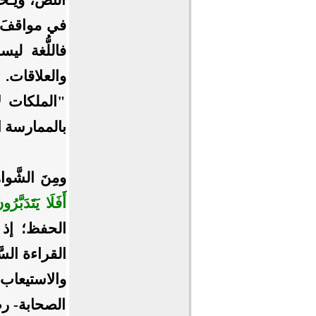
في مواقفَ ج
فاللُّغة ل
والعلاقات. 
"الملكات لا
بالممارسة ا
ومِنَ الشَّو
أَفَلَا يَتَدَبَّرُ
الحفظ؛ إذ ي
القراءة السَّ
والاستيعاب؛ 
الصحابة- رض