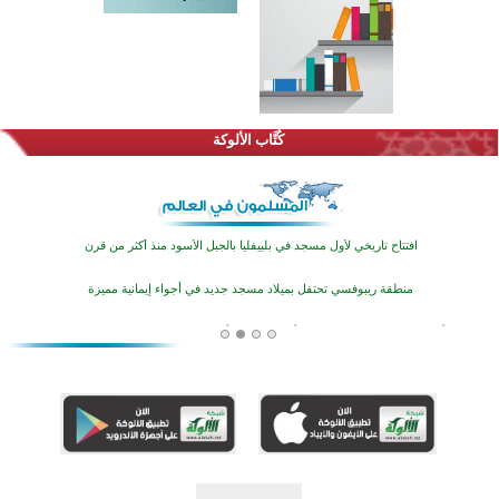
اختتام الدورة التاسعة لمسابقة حفظ وتلاوة القرآن الكريم في أزناكاييف
تيسليتش تختتم برنامجا تعليميا لتعزيز القيم وبناء الشخصية للشباب المسلمين
كُتَّاب الألوكة
اختتام منافسات قرآنية متميزة في بنغلاديش بمشاركة 3000 متسابق
أكثر من 400 طالب يشاركون في مسابقة المعلومات الإسلامية بأستراليا
افتتاح تاريخي لأول مسجد في بلييفليا بالجبل الأسود منذ أكثر من قرن
منطقة ريبوفسي تحتفل بميلاد مسجد جديد في أجواء إيمانية مميزة
أكبر مشروع إسلامي في ريف أستراليا يفتتح أبوابه بعد سنوات من العمل والعطاء
القرآن والتربية في صدارة البرامج الصيفية للمسلمين في بينزا وساراتوف وموردوفيا هذا العام
اختتام الدورة التاسعة لمسابقة حفظ وتلاوة القرآن الكريم في أزناكاييف
تيسليتش تختتم برنامجا تعليميا لتعزيز القيم وبناء الشخصية للشباب المسلمين