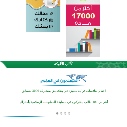
كُتَّاب الألوكة
اختتام الدورة التاسعة لمسابقة حفظ وتلاوة القرآن الكريم في أزناكاييف
تيسليتش تختتم برنامجا تعليميا لتعزيز القيم وبناء الشخصية للشباب المسلمين
اختتام منافسات قرآنية متميزة في بنغلاديش بمشاركة 3000 متسابق
أكثر من 400 طالب يشاركون في مسابقة المعلومات الإسلامية بأستراليا
افتتاح تاريخي لأول مسجد في بلييفليا بالجبل الأسود منذ أكثر من قرن
منطقة ريبوفسي تحتفل بميلاد مسجد جديد في أجواء إيمانية مميزة